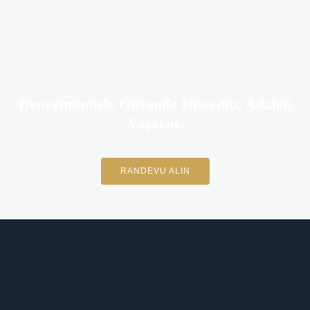
Deneyimimizle Güvende Hissedin, Adaleti
Yaşayın.
RANDEVU ALIN