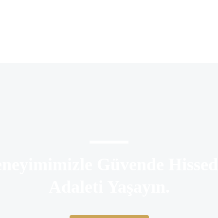
neyimimizle Güvende Hissed
Adaleti Yaşayın.