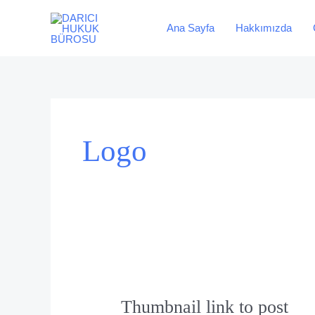
İçeriğe
atla
Ana Sayfa
Hakkımızda
Logo
Thumbnail
link
Thumbnail link to post
to