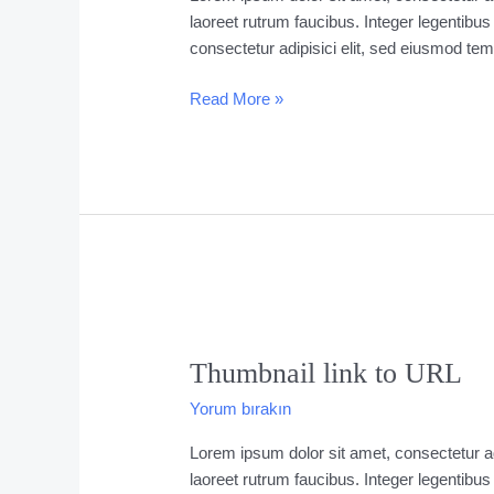
laoreet rutrum faucibus. Integer legentibus
consectetur adipisici elit, sed eiusmod tem
Read More »
Thumbnail
link
Thumbnail link to URL
to
URL
Yorum bırakın
Lorem ipsum dolor sit amet, consectetur ad
laoreet rutrum faucibus. Integer legentibus