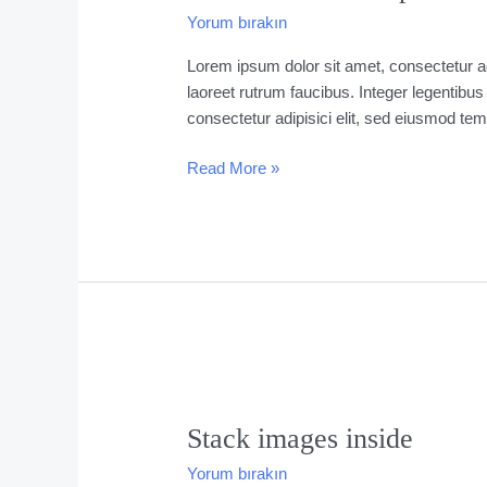
post
Yorum bırakın
Lorem ipsum dolor sit amet, consectetur ad
laoreet rutrum faucibus. Integer legentibus
consectetur adipisici elit, sed eiusmod tem
Read More »
Stack
images
Stack images inside
inside
Yorum bırakın